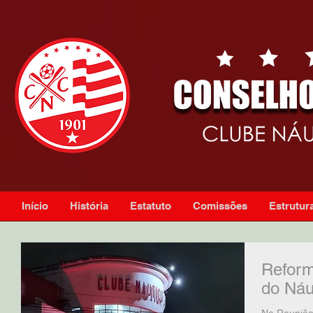
Início
História
Estatuto
Comissões
Estrutura
Reform
do Náu