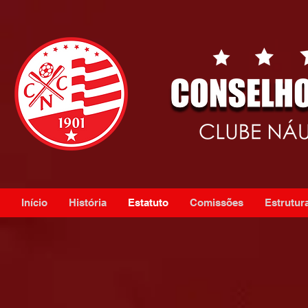
Início
História
Estatuto
Comissões
Estrutura