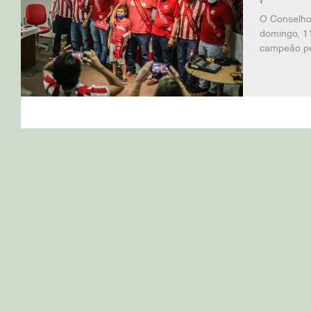
O Conselho 
domingo, 1
campeão pe