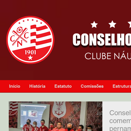
Início
História
Estatuto
Comissões
Estrutura
Consel
comemo
perna