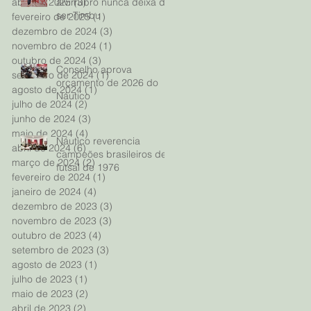
alvirrubro nunca deixa de
abril de 2025
(3)
3 posts
ser Timbu
fevereiro de 2025
(1)
1 post
dezembro de 2024
(3)
3 posts
novembro de 2024
(1)
1 post
outubro de 2024
(3)
3 posts
Conselho aprova
setembro de 2024
(1)
1 post
orçamento de 2026 do
agosto de 2024
(1)
1 post
Náutico
julho de 2024
(2)
2 posts
junho de 2024
(3)
3 posts
maio de 2024
(4)
4 posts
Náutico reverencia
abril de 2024
(6)
6 posts
campeões brasileiros de
março de 2024
(2)
2 posts
futsal de 1976
fevereiro de 2024
(1)
1 post
janeiro de 2024
(4)
4 posts
dezembro de 2023
(3)
3 posts
novembro de 2023
(3)
3 posts
outubro de 2023
(4)
4 posts
setembro de 2023
(3)
3 posts
agosto de 2023
(1)
1 post
julho de 2023
(1)
1 post
maio de 2023
(2)
2 posts
abril de 2023
(2)
2 posts