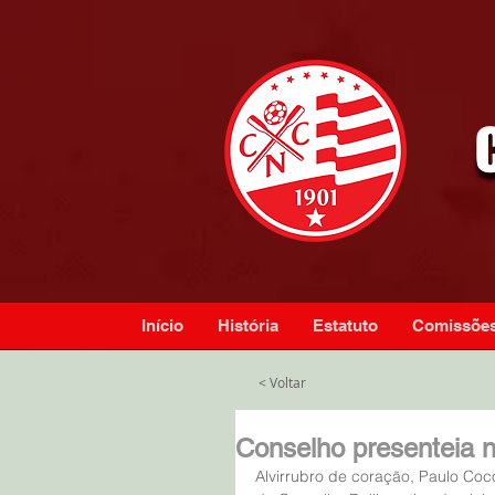
Início
História
Estatuto
Comissõe
< Voltar
Conselho presenteia n
Alvirrubro de coração, Paulo Co