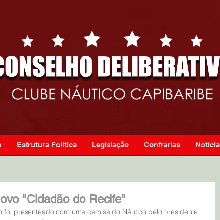
s
Estrutura Política
Legislação
Confrarias
Notícia
ovo "Cidadão do Recife"
co foi presenteado com uma camisa do Náutico pelo presidente 