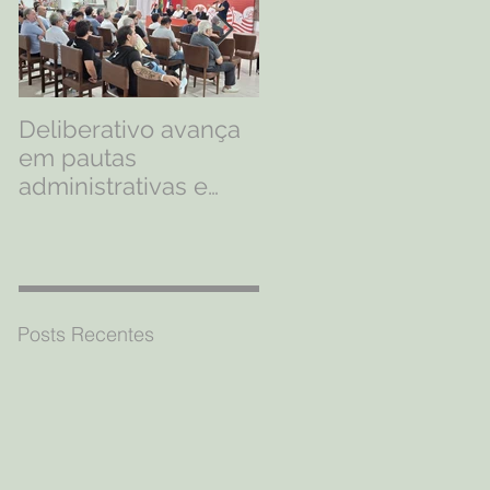
Deliberativo avança
Quem veste o mant
em pautas
alvirrubro nunca
administrativas e
deixa de ser Timbu
discute
profissionalização
dos esportes
olímpicos
Posts Recentes