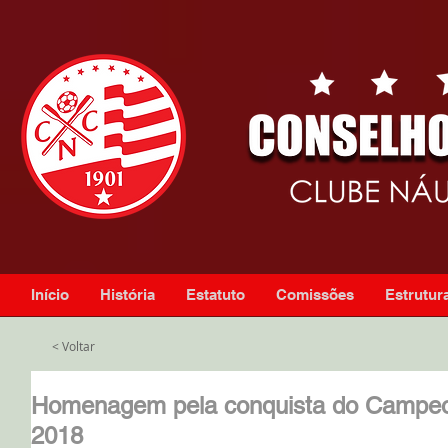
Início
História
Estatuto
Comissões
Estrutura
< Voltar
Homenagem pela conquista do Campe
2018