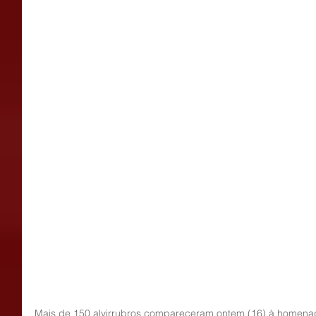
Mais de 150 alvirrubros compareceram ontem (16) à homenag