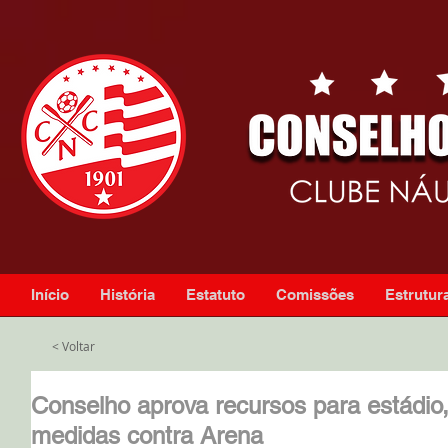
Início
História
Estatuto
Comissões
Estrutura
< Voltar
Conselho aprova recursos para estádio, 
medidas contra Arena