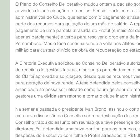
O Pleno do Conselho Deliberativo mudou ontem a decisão sob
advindos de antecipação de receitas. Sensibilizado com a sit
administrativos do Clube, que estão com o pagamento atrasad
parte dos recursos para quitação de um mês de salário. A r
pagamento de uma parcela atrasada do Profut (e mais 2/3 de
apenas parcialmente) e verba para resolver o problema da in
Pernambuco. Mas o foco continua sendo a volta aos Aflitos: o
milhão para custear o início da obra de recuperação do estád
A Diretoria Executiva solicitou ao Conselho Deliberativo autor
de receitas de gestões futuras, a ser pago parceladamente n
do CD foi aprovada a solicitação, desde que os recursos tive
para geração de nova renda. A tese defendida pelos conselhe
antecipado só possa ser utilizado como futuro gerador de re
gestores uma dívida sem retorno e tornar o clube inadministrá
Na semana passada o presidente Ivan Brondi assinou o contra
uma nova discussão no Conselho sobre a destinação dos recu
Conselho tratou do assunto em reunião que teve presença do 
diretores. Foi defendida uma nova partilha para os recursos,
despesas do Executivo com folha e Profut atrasados, e R$ 800 