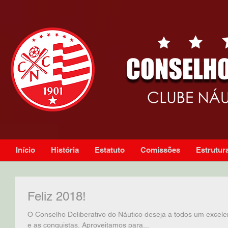
Início
História
Estatuto
Comissões
Estrutura
Feliz 2018!
O Conselho Deliberativo do Náutico deseja a todos um excele
e as conquistas. Aproveitamos para...