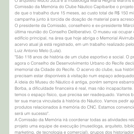
O arquiteto Múcio Jucá e a museóloga Maria Regina Martins Ba
Comissão da Memória do Clube Náutico Capibaribe o projeto 
de que o trabalho dure 15 meses, ao custo total de R$ 150 mi
campanha junto à torcida de doação de material para acresc
O presidente da Comissão, conselheiro e ex-presidente Márc
última reunião do Conselho Deliberativo. O museu vai ocupar o
edifício principal, na área que hoje abriga o Memorial Alvirrub
acervo atual já está registrado, em um trabalho realizado pel
Luiz Antonio Melo (Lula).
"São 118 anos de história de um clube esportivo e social. O p
agora o Conselho de Desenvolvimento Urbano do Recife decla
imemorial da Cidade do Recife. O acervo do clube, sua históri
precisam estar disponíveis à visitação num espaço adequado"
A ideia do Museu do Náutico é antiga, porém sempre esbarrou
Borba, a dificuldade financeira é real, mas não incapacitante. "
temos o espaço físico, que precisa ser readequado. Vamos b
ter sua marca vinculada à história do Náutico. Vamos pedir a
produtos relacionados à memória do CNC. Estamos convenci
será um sucesso".
A Comissão da Memória irá coordenar todas as atividades re
projeto uma equipe de execução (museóloga, arquiteto, biblio
marketing, de tecnologia e comercial), grupos dos historiador