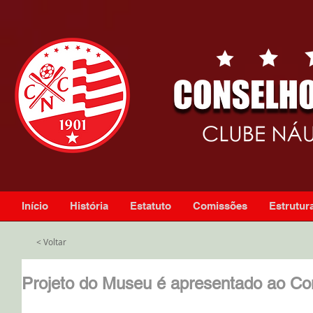
Início
História
Estatuto
Comissões
Estrutura
< Voltar
Projeto do Museu é apresentado ao Co