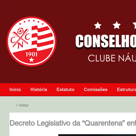
Início
História
Estatuto
Comissões
Estrutura
< Voltar
Decreto Legislativo da “Quarentena” en