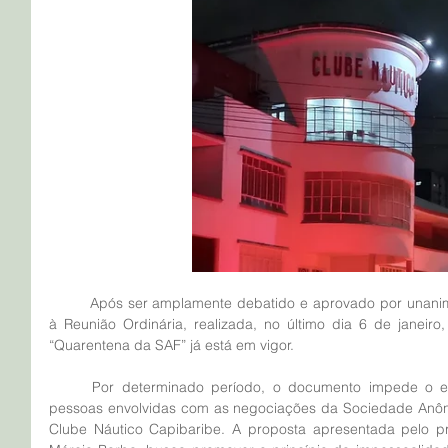
	Após ser amplamente debatido e aprovado por unanimidade pelos conselheiros presentes 
à Reunião Ordinária, realizada, no último dia 6 de janeiro,
“Quarentena da SAF” já está em vigor.
	Por determinado período, o documento impede o exercício de função remunerada de 
pessoas envolvidas com as negociações da Sociedade Anôni
Clube Náutico Capibaribe. A proposta apresentada pelo pri