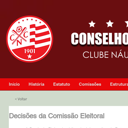
Início
História
Estatuto
Comissões
Estrutura
< Voltar
Decisões da Comissão Eleitoral