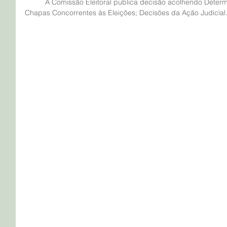
	A Comissão Eleitoral publica decisão acolhendo Determinação Judicial; Novo Edital de 
Chapas Concorrentes às Eleições; Decisões da Ação Judicial.