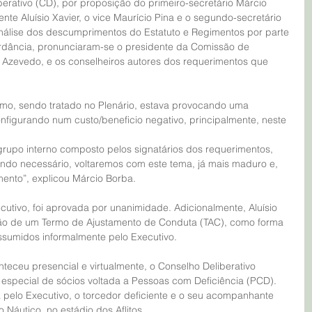
berativo (CD), por proposição do primeiro-secretário Márcio 
nte Aluísio Xavier, o vice Maurício Pina e o segundo-secretário 
 análise dos descumprimentos do Estatuto e Regimentos por parte 
dância, pronunciaram-se o presidente da Comissão de 
o Azevedo, e os conselheiros autores dos requerimentos que 
configurando num custo/beneficio negativo, principalmente, neste 
rupo interno composto pelos signatários dos requerimentos, 
ando necessário, voltaremos com este tema, já mais maduro e, 
nto”, explicou Márcio Borba.
ação de um Termo de Ajustamento de Conduta (TAC), como forma 
ssumidos informalmente pelo Executivo.
especial de sócios voltada a Pessoas com Deficiência (PCD). 
a pelo Executivo, o torcedor deficiente e o seu acompanhante 
 Náutico, no estádio dos Aflitos.