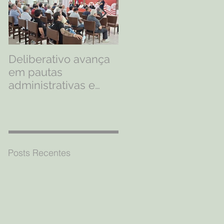
Deliberativo avança
Quem veste o mant
em pautas
alvirrubro nunca
administrativas e
deixa de ser Timbu
discute
profissionalização
dos esportes
olímpicos
Posts Recentes