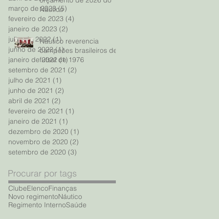
orçamento de 2026 do
março de 2023
(5)
5 posts
Náutico
fevereiro de 2023
(4)
4 posts
janeiro de 2023
(2)
2 posts
julho de 2022
(1)
1 post
Náutico reverencia
junho de 2022
(1)
1 post
campeões brasileiros de
janeiro de 2022
(1)
1 post
futsal de 1976
setembro de 2021
(2)
2 posts
julho de 2021
(1)
1 post
junho de 2021
(2)
2 posts
abril de 2021
(2)
2 posts
fevereiro de 2021
(1)
1 post
janeiro de 2021
(1)
1 post
dezembro de 2020
(1)
1 post
novembro de 2020
(2)
2 posts
setembro de 2020
(3)
3 posts
Procurar por tags
Clube
Elenco
Finanças
Novo regimento
Náutico
Regimento Interno
Saúde