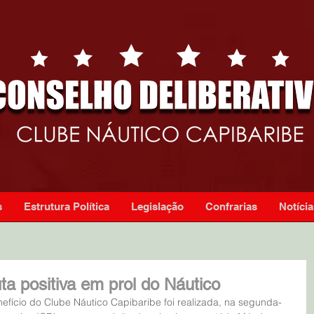
s
Estrutura Política
Legislação
Confrarias
Notícia
ta positiva em prol do Náutico