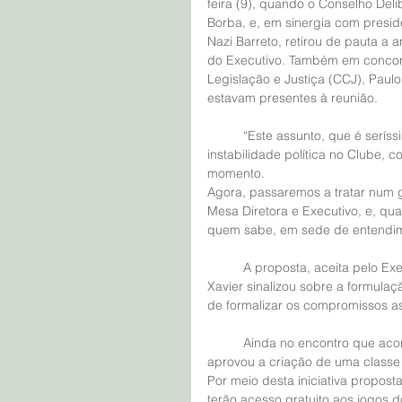
feira (9), quando o Conselho Deli
Borba, e, em sinergia com preside
Nazi Barreto, retirou de pauta a
do Executivo. Também em concor
Legislação e Justiça (CCJ), Paul
estavam presentes à reunião. 
	“Este assunto, que é seríssimo, sendo tratado no Plenário, estava provocando uma 
instabilidade política no Clube, 
momento.
Agora, passaremos a tratar num g
Mesa Diretora e Executivo, e, qu
quem sabe, em sede de entendime
	A proposta, aceita pelo Executivo, foi aprovada por unanimidade. Adicionalmente, Aluísio 
Xavier sinalizou sobre a formul
de formalizar os compromissos a
	Ainda no encontro que aconteceu presencial e virtualmente, o Conselho Deliberativo 
aprovou a criação de uma classe 
Por meio desta iniciativa propost
terão acesso gratuito aos jogos do