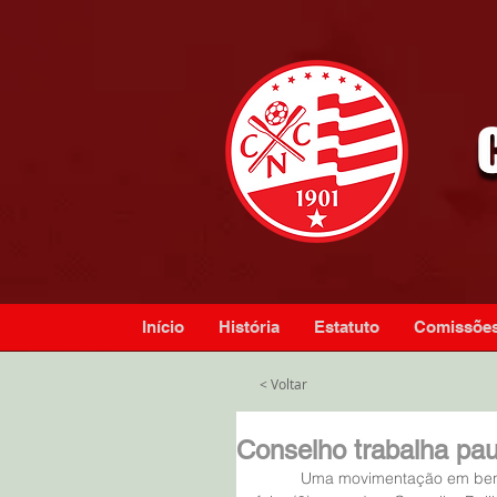
Início
História
Estatuto
Comissõe
< Voltar
Conselho trabalha pau
	Uma movimentação em benefício do Clube Náutico Capibaribe foi realizada, na segunda-