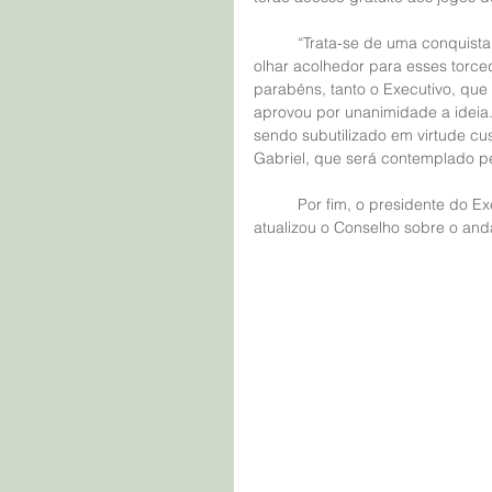
	“Trata-se de uma conquista histórica para as pessoas com deficiência. O Náutico teve um 
olhar acolhedor para esses torce
parabéns, tanto o Executivo, que 
aprovou por unanimidade a ideia.
sendo subutilizado em virtude cus
Gabriel, que será contemplado p
	Por fim, o presidente do Executivo, Bruno Becker, acompanhado pela assessoria jurídica, 
atualizou o Conselho sobre o an