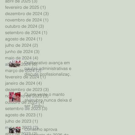
abril de 2025
(3)
3 posts
fevereiro de 2025
(1)
1 post
dezembro de 2024
(3)
3 posts
novembro de 2024
(1)
1 post
outubro de 2024
(3)
3 posts
setembro de 2024
(1)
1 post
agosto de 2024
(1)
1 post
julho de 2024
(2)
2 posts
junho de 2024
(3)
3 posts
maio de 2024
(4)
4 posts
Deliberativo avança em
abril de 2024
(6)
6 posts
pautas administrativas e
março de 2024
(2)
2 posts
discute profissionalização
fevereiro de 2024
(1)
1 post
dos esportes olímpicos
janeiro de 2024
(4)
4 posts
dezembro de 2023
(3)
3 posts
Quem veste o manto
novembro de 2023
(3)
3 posts
alvirrubro nunca deixa de
outubro de 2023
(4)
4 posts
ser Timbu
setembro de 2023
(3)
3 posts
agosto de 2023
(1)
1 post
julho de 2023
(1)
1 post
maio de 2023
(2)
2 posts
Conselho aprova
abril de 2023
(2)
2 posts