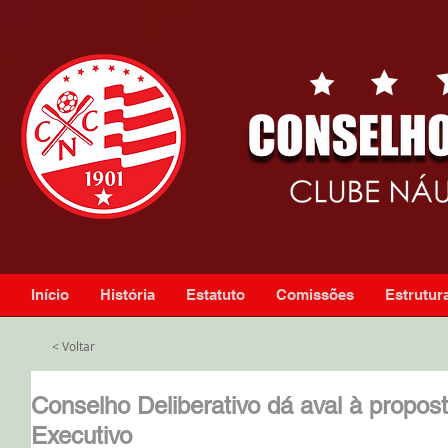
Início
História
Estatuto
Comissões
Estrutura
< Voltar
Conselho Deliberativo dá aval à propost
Executivo