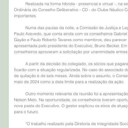
	Realizada na forma híbrida - presencial e virtual -, na segunda-feira (1º), a Reunião 
Ordinária do Conselho Deliberativo - CD - do Clube Náutico C
importantes.
	Numa das pautas da noite, a Comissão de Justiça e Legislação, presidida pelo conselheiro 
Paulo Azevedo, que conta ainda com os conselheiros Gabriel 
Gayão e Paulo Roberto Tavares como membros, deu parecer fa
apresentada pelo presidente do Executivo, Bruno Becker. Em 
conselheiros aprovaram a solicitação por unanimidade entres 
	A partir da decisão do colegiado, os sócios que pagarem o mês corrente e o anterior 
ficarão com a situação regularizada. No caso do associado da
de quitação é de seis meses. Ainda sobre o assunto, o Consel
maio de 2024 como a data limite para a realização da ação.  
	Outro momento relevante da reunião foi a apresentação do diretor de Integridade Social, 
Nelson Melo. Na oportunidade, os conselheiros tiveram opor
nova pasta do Executivo. O gestor explicou os eixos de atuaçã
para o futuro.
	“O trabalho realizado pela Diretoria de Integridade Social tem muita sinergia com a 