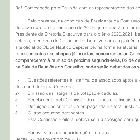
Ref. Convocação para Reunião com os representantes das c
	Pelo presente, na condição de Presidente da Comissão Eleitoral para as eleições do dia 08 
de dezembro do corrente ano de 2019, que elegerá, na forma e
Presidente da Diretoria Executiva para o biênio 2020/2021, 
setenta) membros do Conselho Deliberativo para o quatriênio 
site oficial do Clube Náutico Capibaribe, na forma estatutária,
representantes das chapas já inscritas, concorrentes ao Conse
comparecerem à reunião da próxima segunda-feira, 02 de de
na Sala de Reuniões do Conselho, onde serão debatidos os s
1-	Questões referentes à lista final de associados aptos a votar, bem como às listas de nomes 
dos candidatos ao Conselho;
2-	Emissão das listagens de votação e cédulas;
3-	Recebimento pela Comissão dos nomes dos fiscais de
4-	Definição dos critérios da propaganda eleitoral, incluin
5-	Outros assuntos pertinentes.
	Esta Comissão Eleitoral coloca-se à disposição para q
	Renovo votos de consideração e apreço.
Recife, 29 de novembro de 2019.