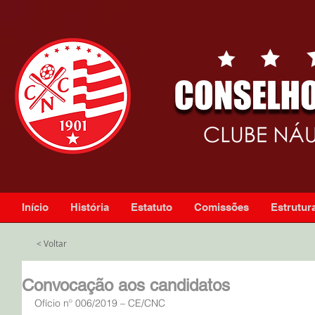
Início
História
Estatuto
Comissões
Estrutura
< Voltar
Convocação aos candidatos
Ofício nº 006/2019 – CE/CNC