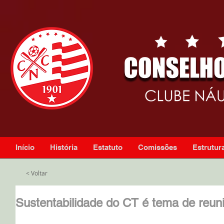
Início
História
Estatuto
Comissões
Estrutura
< Voltar
Sustentabilidade do CT é tema de reuni