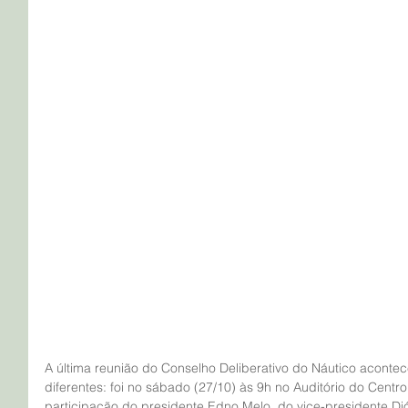
A última reunião do Conselho Deliberativo do Náutico acontece
diferentes: foi no sábado (27/10) às 9h no Auditório do Cent
participação do presidente Edno Melo, do vice-presidente Di